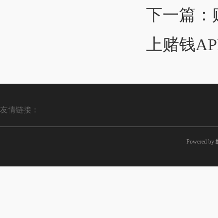
下一篇：
上赌钱AP
友情链接：
Powered by