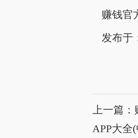
赚钱官
发布于
上一篇：
APP大全