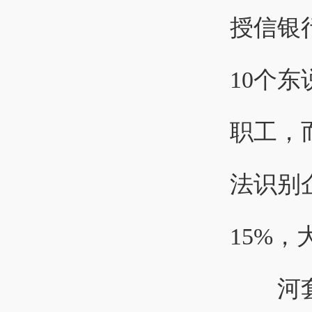
授信银
10个
职工，
法识别
15%
河套“