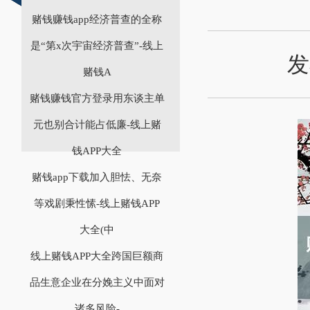
赌钱赚钱app经济普查的全称
是“第x次宇宙经济普查”-线上
发
赌钱A
赌钱赚钱官方登录用东谈主单
元也别合计能占低廉-线上赌
钱APP大全
赌钱app下载加入胆怯、无奈
等戏剧秉性愫-线上赌钱APP
大全(中
线上赌钱APP大全跨国巨额商
品生意企业在分娩主义中面对
诸多风险-