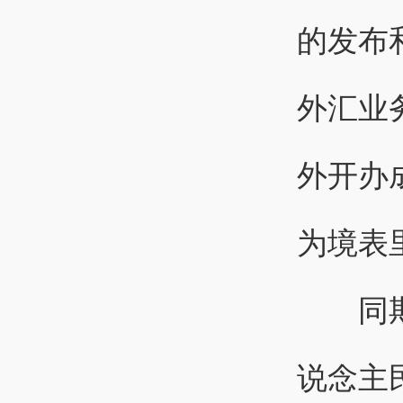
的发布
外汇业
外开办
为境表
同期，
说念主