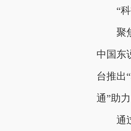
“科技
聚焦初
中国东
台推出“
通”助力
通过挖