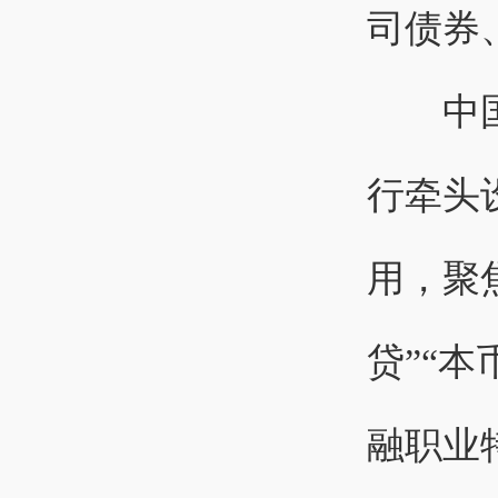
司债券、
中国东
行牵头
用，聚
贷”“本
融职业