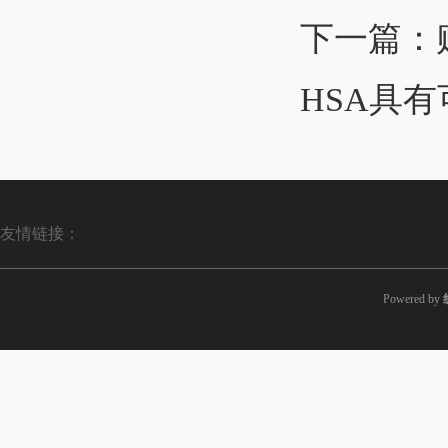
下一篇：
HSA具有
友情链接：
Powered by